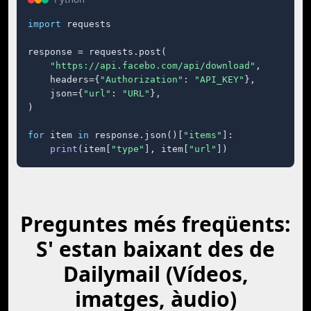
import
 requests

response = requests.post(

"https://api.facebo.com/api/download"
,

    headers={
"Authorization"
: 
"API_KEY"
},

    json={
"url"
: 
"URL"
},

)

for
 item 
in
 response.json()[
"items"
]:

print
(item[
"type"
], item[
"url"
])
Preguntes més freqüents:
S' estan baixant des de
Dailymail (Vídeos,
imatges, àudio)