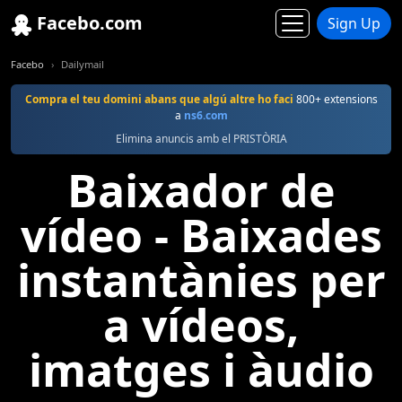
Facebo.com
Sign Up
Facebo
Dailymail
Compra el teu domini abans que algú altre ho faci
800+ extensions
a
ns6.com
Elimina anuncis amb el PRISTÒRIA
Baixador de
vídeo - Baixades
instantànies per
a vídeos,
imatges i àudio