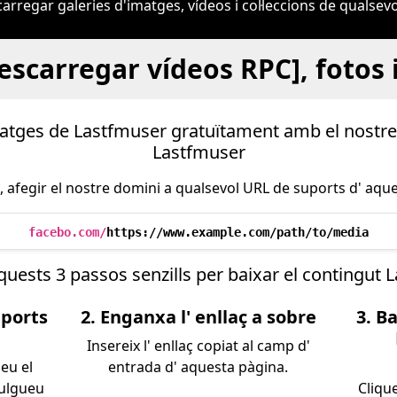
regar galeries d'imatges, vídeos i col·leccions de qualsevol
descarregar vídeos RPC], fotos
matges de Lastfmuser gratuïtament amb el nostr
Lastfmuser
 afegir el nostre domini a qualsevol URL de suports d' aqu
facebo.com/
https://www.example.com/path/to/media
uests 3 passos senzills per baixar el contingut 
uports
2. Enganxa l' enllaç a sobre
3. B
Insereix l' enllaç copiat al camp d'
zeu el
entrada d' aquesta pàgina.
vulgueu
Cliqu