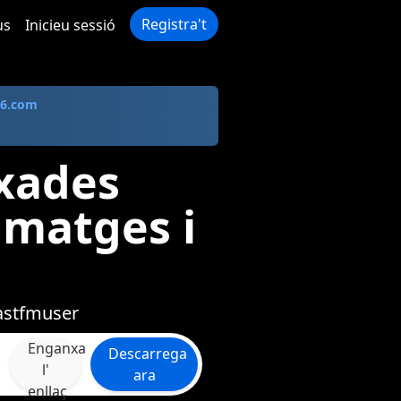
Registra't
us
Inicieu sessió
s6.com
ixades
imatges i
Lastfmuser
Enganxa
Descarrega
l'
ara
enllaç