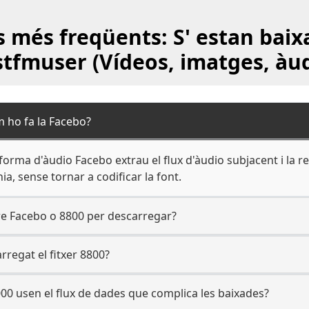
 més freqüents: S' estan baix
stfmuser (Vídeos, imatges, àud
m ho fa la Facebo?
forma d'àudio Facebo extrau el flux d'àudio subjacent i la
a, sense tornar a codificar la font.
e Facebo o 8800 per descarregar?
rregat el fitxer 8800?
000 usen el flux de dades que complica les baixades?