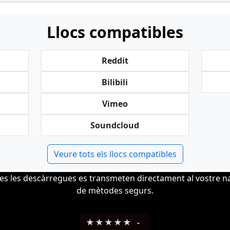
Llocs compatibles
Reddit
Bilibili
Vimeo
Soundcloud
Veure tots els llocs compatibles
s les descàrregues es transmeten directament al vostre n
de mètodes segurs.
★
★
★
★
★
-