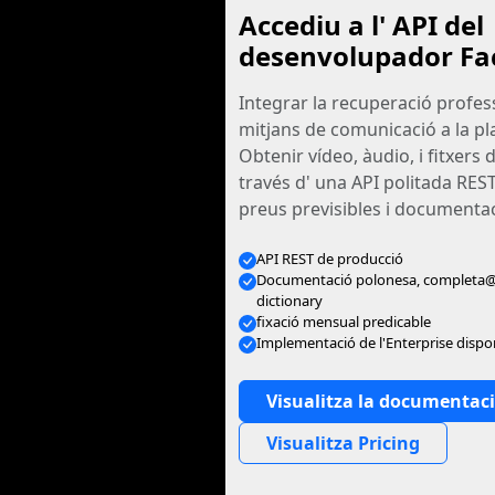
Accediu a l' API del
desenvolupador Fa
Integrar la recuperació profes
mitjans de comunicació a la p
Obtenir vídeo, àudio, i fitxers 
través d' una API politada RES
preus previsibles i documentac
API REST de producció
Documentació polonesa, completa@ 
dictionary
fixació mensual predicable
Implementació de l'Enterprise dispo
Visualitza la documentac
Visualitza Pricing