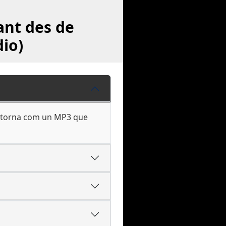
ant des de
io)
 retorna com un MP3 que