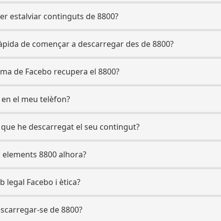
per estalviar continguts de 8800?
àpida de començar a descarregar des de 8800?
ima de Facebo recupera el 8800?
0 en el meu telèfon?
p que he descarregat el seu contingut?
s elements 8800 alhora?
 legal Facebo i ètica?
escarregar-se de 8800?