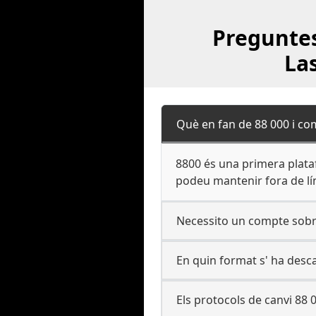
Preguntes
La
Què en fan de 88 000 i co
8800 és una primera plata
podeu mantenir fora de líni
Necessito un compte sobr
En quin format s' ha desca
Els protocols de canvi 88 