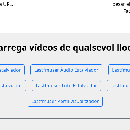
va URL.
desar e
Fa
arrega vídeos de qualsevol llo
stalviador
Lastfmuser Àudio Estalviador
Lastfmu
stalviador
Lastfmuser Foto Estalviador
Lastfmus
Lastfmuser Perfil Visualitzador