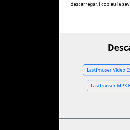
descarregar, i copieu la se
Desc
Lastfmuser Vídeo E
Lastfmuser MP3 E