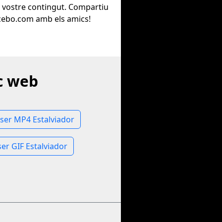
l vostre contingut. Compartiu
cebo.com amb els amics!
c web
ser MP4 Estalviador
er GIF Estalviador