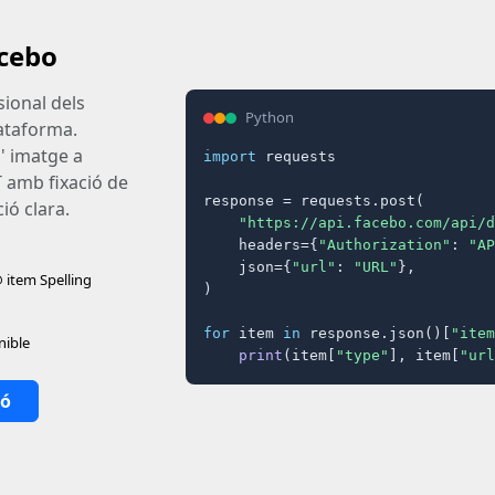
cebo
sional dels
Python
lataforma.
d' imatge a
import
 requests

T amb fixació de
response = requests.post(

ió clara.
"https://api.facebo.com/api/d
    headers={
"Authorization"
: 
"AP
    json={
"url"
: 
"URL"
},

item Spelling
)

for
 item 
in
 response.json()[
"item
nible
print
(item[
"type"
], item[
"url
ió