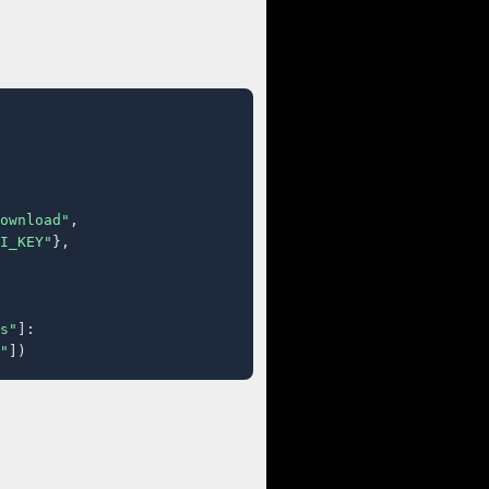
ownload"
,

I_KEY"
},

s"
]:

"
])