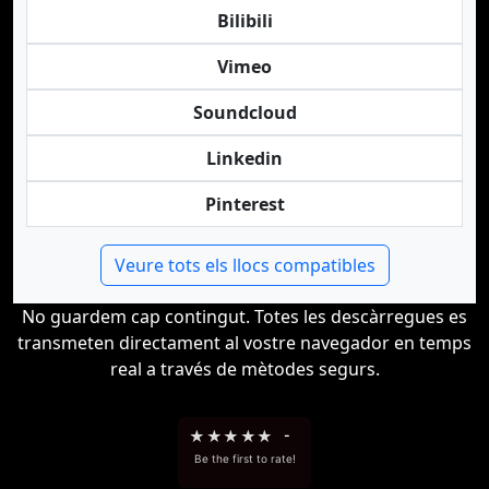
Bilibili
Vimeo
Soundcloud
Linkedin
Pinterest
Veure tots els llocs compatibles
No guardem cap contingut. Totes les descàrregues es
transmeten directament al vostre navegador en temps
real a través de mètodes segurs.
★
★
★
★
★
-
Be the first to rate!