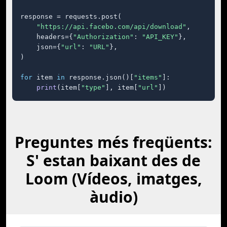
response = requests.post(

"https://api.facebo.com/api/download"
,

    headers={
"Authorization"
: 
"API_KEY"
},

    json={
"url"
: 
"URL"
},

)

for
 item 
in
 response.json()[
"items"
]:

print
(item[
"type"
], item[
"url"
])
Preguntes més freqüents:
S' estan baixant des de
Loom (Vídeos, imatges,
àudio)