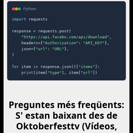
Python
import
 requests

response = requests.post(

"https://api.facebo.com/api/download"
,

    headers={
"Authorization"
: 
"API_KEY"
},

    json={
"url"
: 
"URL"
},

)

for
 item 
in
 response.json()[
"items"
]:

print
(item[
"type"
], item[
"url"
])
Preguntes més freqüents:
S' estan baixant des de
Oktoberfesttv (Vídeos,