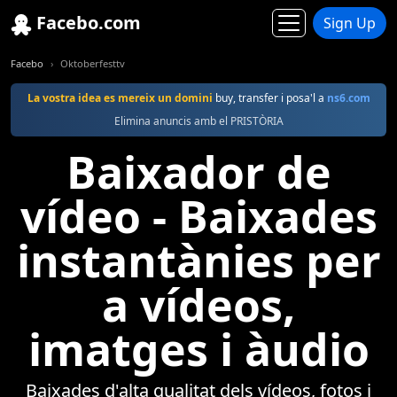
Facebo.com
Sign Up
Facebo
Oktoberfesttv
La vostra idea es mereix un domini
buy, transfer i posa'l a
ns6.com
Elimina anuncis amb el PRISTÒRIA
Baixador de
vídeo - Baixades
instantànies per
a vídeos,
imatges i àudio
Baixades d'alta qualitat dels vídeos, fotos i