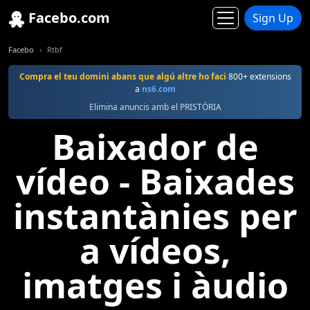
Facebo.com
Sign Up
Facebo
Rtbf
Compra el teu domini abans que algú altre ho faci
800+ extensions
a
ns6.com
Elimina anuncis amb el PRISTÒRIA
Baixador de
vídeo - Baixades
instantànies per
a vídeos,
imatges i àudio