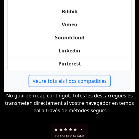
Bilibili
Vimeo
Soundcloud
Linkedin
Pinterest
Veure tots els llocs compatibles
No guardem cap contingut. Totes les descàrregues es
transmeten directament al vostre navegador en temps
real a través de mètodes segurs.
★
★
★
★
★
-
Be the first to rate!