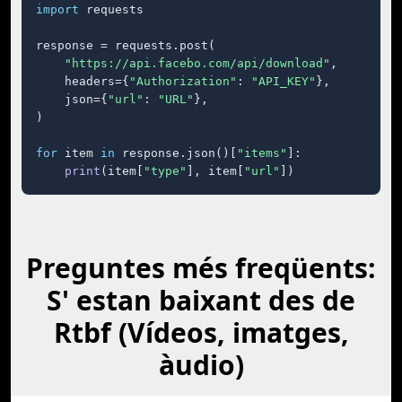
import
 requests

response = requests.post(

"https://api.facebo.com/api/download"
,

    headers={
"Authorization"
: 
"API_KEY"
},

    json={
"url"
: 
"URL"
},

)

for
 item 
in
 response.json()[
"items"
]:

print
(item[
"type"
], item[
"url"
])
Preguntes més freqüents:
S' estan baixant des de
Rtbf (Vídeos, imatges,
àudio)