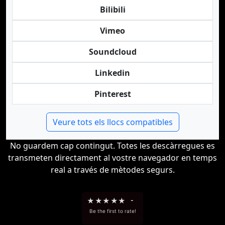
Bilibili
Vimeo
Soundcloud
Linkedin
Pinterest
Veure tots els llocs compatibles
No guardem cap contingut. Totes les descàrregues es
transmeten directament al vostre navegador en temps
real a través de mètodes segurs.
★
★
★
★
★
-
Be the first to rate!