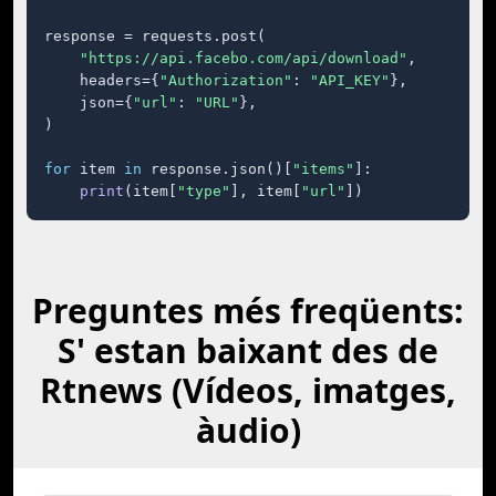
response = requests.post(

"https://api.facebo.com/api/download"
,

    headers={
"Authorization"
: 
"API_KEY"
},

    json={
"url"
: 
"URL"
},

)

for
 item 
in
 response.json()[
"items"
]:

print
(item[
"type"
], item[
"url"
])
Preguntes més freqüents:
S' estan baixant des de
Rtnews (Vídeos, imatges,
àudio)